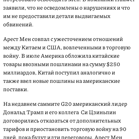
заявили, что не осведомлены о нарушениях и что
им не предоставили детали выдвигаемых
обвинений.
Арест Мен совпал с ужесточением отношений
между Китаем и США, вовлеченными в торговую
войну. В июле Америка обложила китайские
товары ввозными пошлинами на сумму $250
миллиардов, Китай поступил аналогично и
также ввел новые пошлины на американские
поставки.
На недавнем саммите G20 американский лидер
Дональд Трамп и его коллега Си Цзиньпин
договорились отказаться от дополнительных
тарифов и приостановить торговую войну на 90
дней, пока будут идти переговоры. Арест Мен