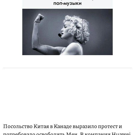
Посольство Китая в Канаде выразило протест и
потребовало освободить Мен. В компании Huawei