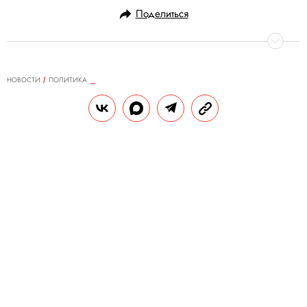
Поделиться
НОВОСТИ
ПОЛИТИКА
07.02.2020, 11:39
ОБНОВЛЕНО
14.02.2026, 20:38
Михаил Мишустин и его семья
заработали около $36 миллионов
в инвесткомпании UFG. Премьер
работал там в 2008–2010 годах
Мишустин перешел в бизнес с госслужбы
и стал владельцем 25 % в фондах UFG.
РЕДАКЦИЯ «ПРАВИЛ ЖИЗНИ»
Теги:
россия
чиновники