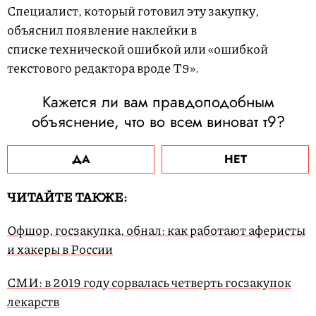
Специалист, который готовил эту закупку,
объяснил появление наклейки в
списке технической ошибкой или «ошибкой
текстового редактора вроде Т9».
Кажется ли вам правдоподобным
объяснение, что во всем виноват т9?
ДА
НЕТ
ЧИТАЙТЕ ТАКЖЕ:
Офшор, госзакупка, обнал: как работают аферисты
и хакеры в России
СМИ: в 2019 году сорвалась четверть госзакупок
лекарств