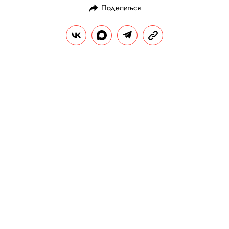
Поделиться
НОВОСТИ
ПОЛИТИКА
06.10.2024, 16:15
«Мы выступаем за свободу
слова»: президент Аргентины во
время выступления в ООН почти
повторил речь персонажа-
президента из сериала «Западное
крыло»
«Западное крыло» — популярный сериал,
созданный Аароном Соркиным.