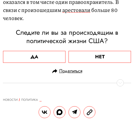
оказался в том числе один правоохранитель. В
связи с произошедшим
арестовали
больше 80
человек.
Следите ли вы за происходящим в
политической жизни США?
ДА
НЕТ
Поделиться
НОВОСТИ
ПОЛИТИКА
11.01.2021, 14:02
ОБНОВЛЕНО
15.02.2026, 04:00
Спикер палаты представителей
США Нэнси Пелоси назвала
Дональда Трампа «служанкой