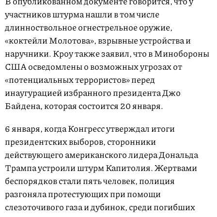
В опубликованном документе говорится, что у
участников штурма нашли в том числе
длинноствольное огнестрельное оружие,
«коктейли Молотова», взрывные устройства и
наручники. Кроу также заявил, что в Минобороны
США осведомлены о возможных угрозах от
«потенциальных террористов» перед
инаугурацией избранного президента Джо
Байдена, которая состоится 20 января.
6 января, когда Конгресс утверждал итоги
президентских выборов, сторонники
действующего американского лидера Дональда
Трампа устроили штурм Капитолия. Жертвами
беспорядков стали пять человек, полиция
разгоняла протестующих при помощи
слезоточивого газа и дубинок, среди погибших