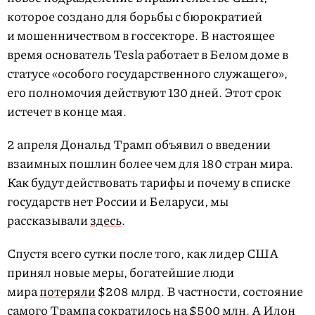
которое создано для борьбы с бюрократией
и мошенничеством в госсекторе. В настоящее
время основатель Tesla работает в Белом доме в
статусе «особого государственного служащего»,
его полномочия действуют 130 дней. Этот срок
истечет в конце мая.
2 апреля Дональд Трамп объявил о введении
взаимных пошлин более чем для 180 стран мира.
Как будут действовать тарифы и почему в списке
государств нет России и Беларуси, мы
рассказывали
здесь
.
Спустя всего сутки после того, как лидер США
принял новые меры, богатейшие люди
мира
потеряли
$208 млрд. В частности, состояние
самого Трампа
сократилось
на $500 млн. А Илон