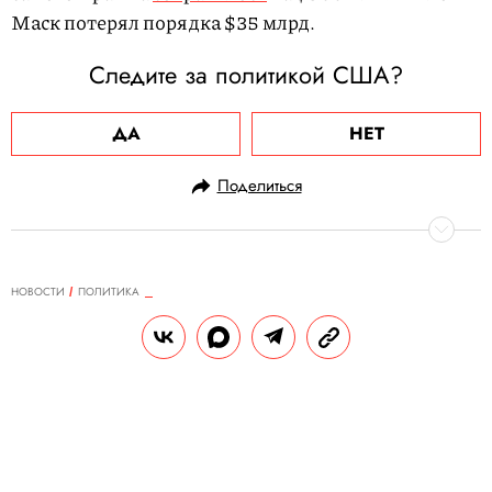
Маск потерял порядка $35 млрд.
Следите за политикой США?
ДА
НЕТ
Поделиться
НОВОСТИ
ПОЛИТИКА
10.04.2025, 09:20
Трамп приостанавливает
повышение тарифов в отношении
75 стран. При этом пошлины на
товары из Китая он поднял до
125%