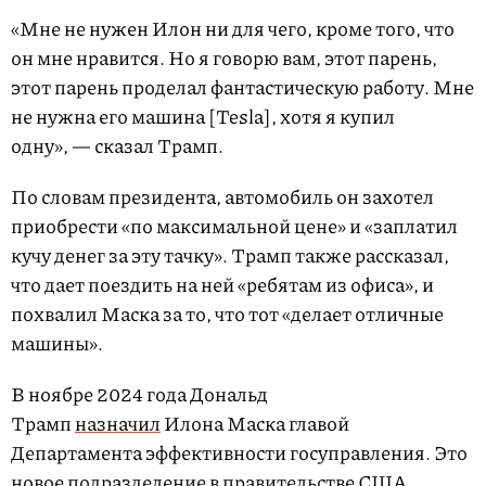
«Мне не нужен Илон ни для чего, кроме того, что
он мне нравится. Но я говорю вам, этот парень,
этот парень проделал фантастическую работу. Мне
не нужна его машина [Tesla], хотя я купил
одну», — сказал Трамп.
По словам президента, автомобиль он захотел
приобрести «по максимальной цене» и «заплатил
кучу денег за эту тачку». Трамп также рассказал,
что дает поездить на ней «ребятам из офиса», и
похвалил Маска за то, что тот «делает отличные
машины».
В ноябре 2024 года Дональд
Трамп
назначил
Илона Маска главой
Департамента эффективности госуправления. Это
новое подразделение в правительстве США,