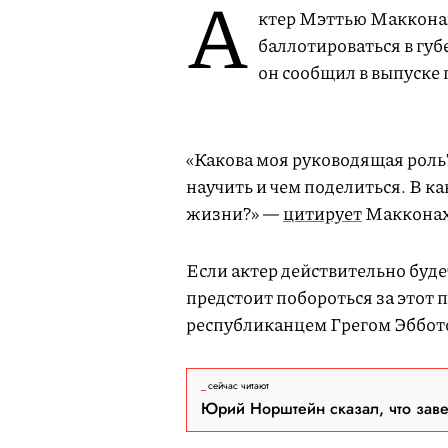
А
ктер Мэттью Макконах
баллотироваться в губ
он сообщил в выпуске 
«Какова моя руководящая роль?
научить и чем поделиться. В к
жизни?» —
цитирует
Макконахи
Если актер действительно буде
предстоит побороться за этот 
республиканцем Грегом Эббото
сейчас читают
Юрий Норштейн сказал, что зав