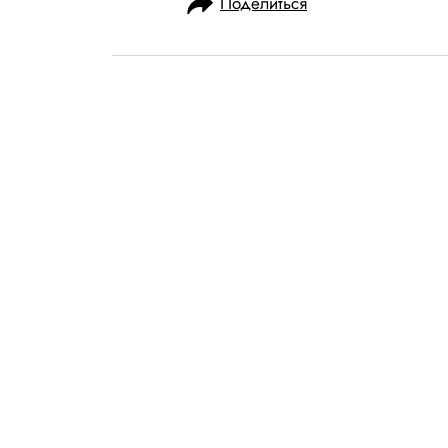
Поделиться
НОВОСТИ
ПОЛИТИКА
11.03.2021, 11:26
ОБНОВЛЕНО
15.02.2026, 02:39
Власти США вы
большинству а
$1400 из-за п
В рамках мер поддержки эко
выплаты пособий по безработ