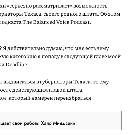
и «серьезно рассматривает» возможность
ернаторы Техаса, своего родного штата. Об этом
подкаста The Balanced Voice Podcast.
 Я действительно думаю, что мне есть чему
акую категорию я попаду в следующей главе моей
 Deadline.
т выдвигаться в губернаторы Техаса, то ему
пост с действующим главой штата,
м, который намерен переизбраться.
ещает свои работы Хаяо Миядзаки