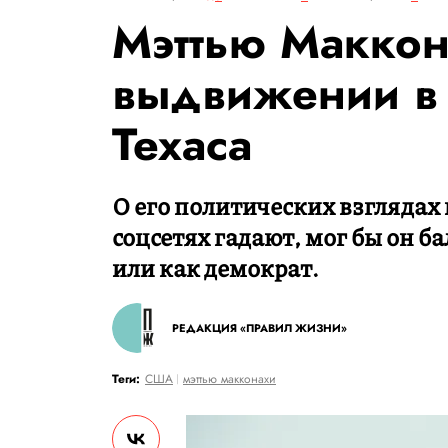
Мэттью Маккон
выдвижении в 
Техаса
О его политических взглядах 
соцсетях гадают, мог бы он б
или как демократ.
РЕДАКЦИЯ «ПРАВИЛ ЖИЗНИ»
Теги:
США
мэттью макконахи