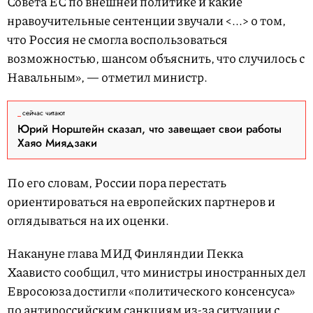
Совета ЕС по внешней политике и какие
нравоучительные сентенции звучали <...> о том,
что Россия не смогла воспользоваться
возможностью, шансом объяснить, что случилось с
Навальным», — отметил министр.
сейчас читают
Юрий Норштейн сказал, что завещает свои работы
Хаяо Миядзаки
По его словам, России пора перестать
ориентироваться на европейских партнеров и
оглядываться на их оценки.
Накануне глава МИД Финляндии Пекка
Хаависто сообщил, что министры иностранных дел
Евросоюза достигли «политического консенсуса»
по антироссийским санкциям из-за ситуации с