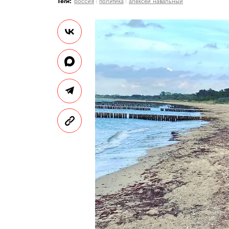
Теги:
россия
политика
алексей навальный