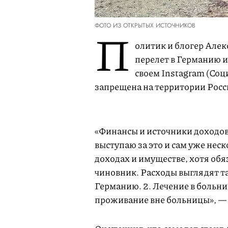
ФОТО ИЗ ОТКРЫТЫХ ИСТОЧНИКОВ
П
олитик и блогер Алек
перелет в Германию и 
своем Instagram (Соц
запрещена на территории Росс
«Финансы и источники доходов
выступаю за это и сам уже нес
доходах и имуществе, хотя обяз
чиновник. Расходы выглядят та
Германию. 2. Лечение в больни
проживание вне больницы», —