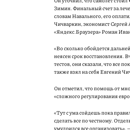
Он уточнил, что самолет стоил
Зимин. Финальный счет за лече
словам Навального, его оплат
Чичваркин, экономист Сергей 
«Яндекс.Браузера» Роман Иван
«Во сколько обойдется дальней
неясен срок восстановления. В
тестов, они сказали, что все п
также взял на себя Евгений Чи
Он отметил, что помощь от мно
«сложного регулирования евро
«Тут с ума сойдешь пока прав
сделать все по честному. Отде
умудрился все организовать»,