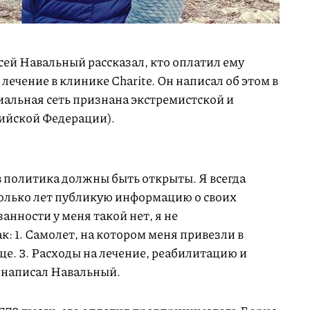
сей Навальный рассказал, кто оплатил ему
лечение в клинике Charite. Он написал об этом в
иальная сеть признана экстремистской и
ийской Федерации).
 политика должны быть открыты. Я всегда
колько лет публикую информацию о своих
анности у меня такой нет, я не
к: 1. Самолет, на котором меня привезли в
це. 3. Расходы на лечение, реабилитацию и
 написал Навальный.