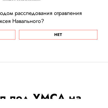
ходом расследования отравления
ксея Навального?
НЕТ
ал под YMCA на