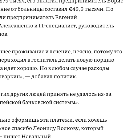
 €79 тысяч, его оплатил предприниматель Борис
ние от больницы составил €49,9 тысячи. По
или предприниматель Евгений
Алексашенко и IT-специалист, руководитель
ов.
шее проживание и лечение, неясно, потому что
чера ходил в госпиталь делать новую порцию
ока идет хорошо. Но в любом случае расходы
чваркин», — добавил политик.
гих других людей принять не удалось из-за
пейской банковской системы».
ильно оформишь эти платежи, если хочешь
льное спасибо Леониду Волкову, который
 — пишет Навальный.