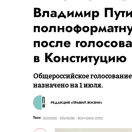
Владимир Пути
полноформатн
после голосов
в Конституцию
Общероссийское голосование
назначено на 1 июля.
РЕДАКЦИЯ «ПРАВИЛ ЖИЗНИ»
Теги:
политика
общество
владимир путин