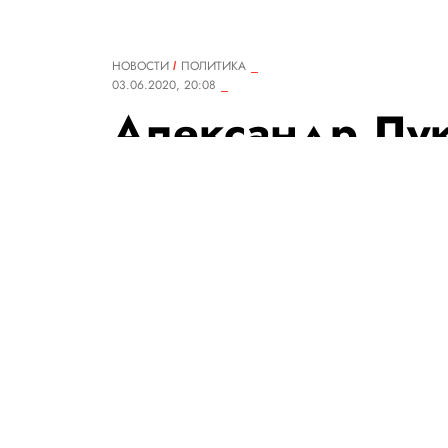
НОВОСТИ
ПОЛИТИКА
03.06.2020, 20:08
Александр Лу
правительство 
отставку
О планах сформировать новое
президента, которые намечен
ранее. Он предупредил, что «
стоит.