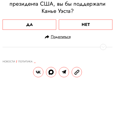
президента США, вы бы поддержали
Канье Уэста?
ДА
НЕТ
Поделиться
НОВОСТИ
ПОЛИТИКА
15.07.2020, 13:35
ОБНОВЛЕНО
15.02.2026, 12:36
СМИ: Канье Уэст решил не
баллотироваться в президенты
Кампания рэпера продлилась менее двух
недель.