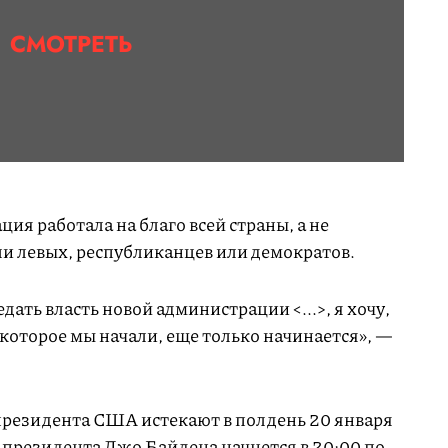
СМОТРЕТЬ
ия работала на благо всей страны, а не
ли левых, республиканцев или демократов.
едать власть новой администрации <...>, я хочу,
 которое мы начали, еще только начинается», —
резидента США истекают в полдень 20 января
 президента Джо Байдена начнется в 20:00 по