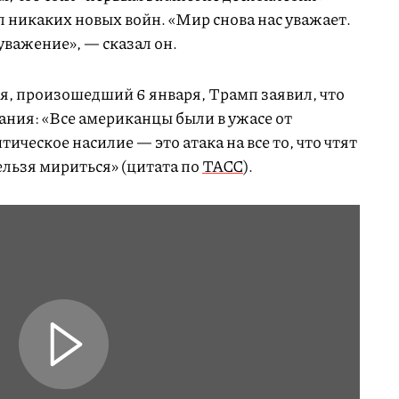
 никаких новых войн. «Мир снова нас уважает.
уважение», — сказал он.
, произошедший 6 января, Трамп заявил, что
ания: «Все американцы были в ужасе от
ческое насилие — это атака на все то, что чтят
ельзя мириться» (цитата по
ТАСС
).