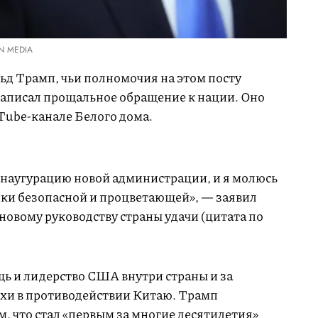
N MEDIA
д Трамп, чьи полномочия на этом посту
записал прощальное обращение к нации. Оно
Tube-канале Белого дома.
инаугурацию новой администрации, и я молюсь
рики безопасной и процветающей», — заявил
новому руководству страны удачи (цитата по
щь и лидерство США внутри страны и за
ехи в противодействии Китаю. Трамп
м, что стал «первым за многие десятилетия»