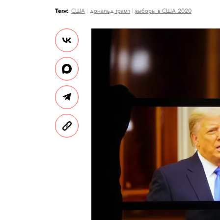
Теги:
США
дональд трамп
выборы в США 2020