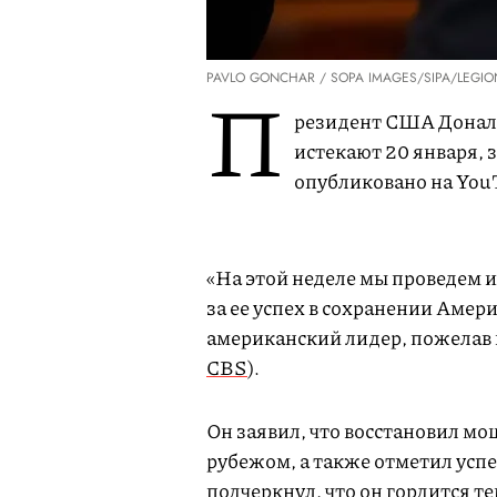
PAVLO GONCHAR / SOPA IMAGES/SIPA/LEGIO
П
резидент США Дональ
истекают 20 января, 
опубликовано на You
«На этой неделе мы проведем 
за ее успех в сохранении Аме
американский лидер, пожелав 
CBS
).
Он заявил, что восстановил мо
рубежом, а также отметил усп
подчеркнул, что он гордится те