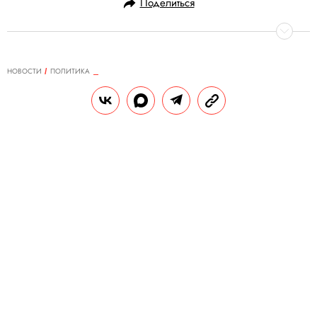
Поделиться
НОВОСТИ
ПОЛИТИКА
19.02.2019, 09:28
Сразу 16 штатов подали в суд на
Дональда Трампа из-за его
планов построить стену на границе
с Мексикой
Поводом для иска стало намерение
президента США ввести в стране режим
чрезвычайного положения, чтобы
распоряжаться бюджетом без согласования
с конгрессом.