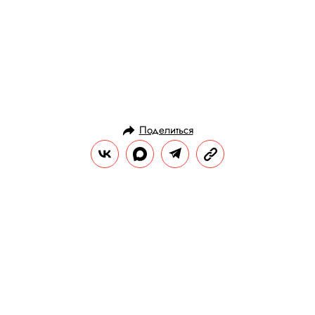
Поделиться
НОВОСТИ
ПОЛИТИКА
09.06.2025, 12:14
Грета Тунберг заявила о своем
похищении властями Израиля
Израильские военные взяли под контроль
судно Madleen, направлявшееся в сектор