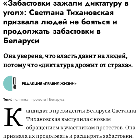
«Забастовки зажали диктатуру в
угол»: Светлана Тихановская
призвала людей не бояться и
продолжать забастовки в
Беларуси
Она уверена, что власть давит на людей,
потому что «диктатура дрожит от страха».
РЕДАКЦИЯ «ПРАВИЛ ЖИЗНИ»
К
Теги:
политика
протесты
Беларусь
андидат в президенты Беларуси Светлана
Тихановская выступила с новым
обращением к участникам протестов. Она
призвала их продолжать и расширять забастовки.