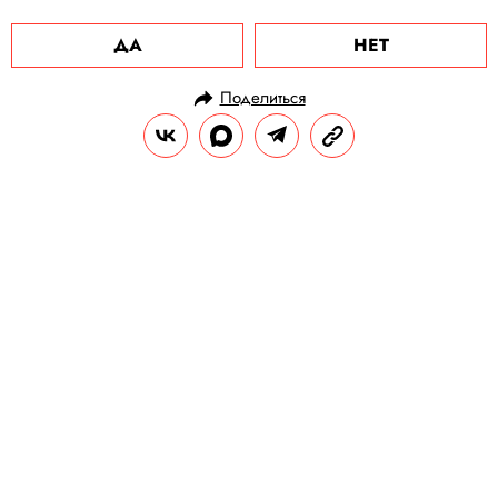
ДА
НЕТ
Поделиться
НОВОСТИ
ПОЛИТИКА
20.08.2020, 20:25
ОБНОВЛЕНО
15.02.2026, 06:49
У Навального исключили инфаркт,
инсульт и коронавирус: что
известно о состоянии политика на
данный момент
Утром политика госпитализировали с
отравлением, сейчас он в коме в
реанимации. Врачи оценивают его