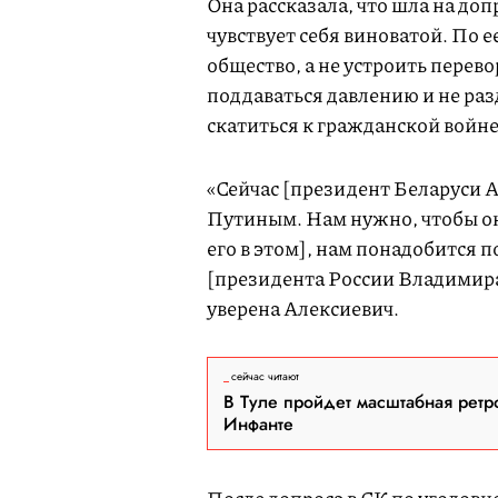
Она рассказала, что шла на доп
чувствует себя виноватой. По 
общество, а не устроить перев
поддаваться давлению и не раз
скатиться к гражданской войне
«Сейчас [президент Беларуси 
Путиным. Нам нужно, чтобы он
его в этом], нам понадобится 
[президента России Владимира
уверена Алексиевич.
сейчас читают
В Туле пройдет масштабная ретр
Инфанте