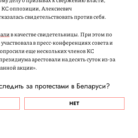
ому делу о призывах к свержению власти,
 КС оппозиции, Алексиевич
казалась свидетельствовать против себя.
али
в качестве свидетельницы. При этом по
 участвовала в пресс-конференциях совета и
допросили еще нескольких членов КС
президиума арестовали на десять суток из-за
анной акции».
ледить за протестами в Беларуси?
НЕТ