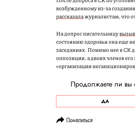
После допроса в СК по уголовн
возбужденному из-за создания
рассказала
журналистам, что от
На допрос писательницу
вызыв
состоянию здоровья она еще не
заседаниях. Помимо нее в СК 
оппозиции, а двоих членов его 
«организации несанкциониров
Продолжаете ли вы с
ДА
Поделиться