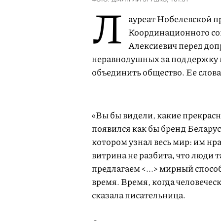
Л
ауреат Нобелевской п
Координационного со
Алексиевич перед доп
неравнодушных за поддержку м
объединить общество. Ее слов
«Вы бы видели, какие прекрас
появился как бы бренд Беларуси
котором узнал весь мир: им нра
витрина не разбита, что люди т
предлагаем <...> мирный способ
время. Время, когда человечес
сказала писательница.