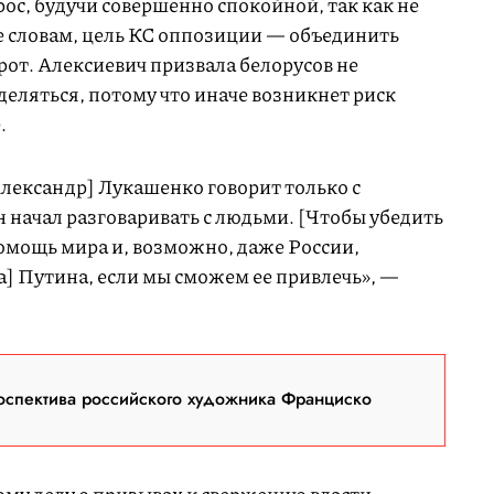
рос, будучи совершенно спокойной, так как не
ее словам, цель КС оппозиции — объединить
орот. Алексиевич призвала белорусов не
деляться, потому что иначе возникнет риск
.
Александр] Лукашенко говорит только с
 начал разговаривать с людьми. [Чтобы убедить
помощь мира и, возможно, даже России,
] Путина, если мы сможем ее привлечь», —
оспектива российского художника Франциско