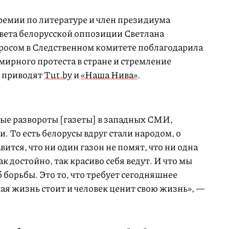
ремии по литературе и член президиума
вета белорусской оппозиции Светлана
росом в Следственном комитете поблагодарила
ирного протеста в стране и стремление
а приводят
Tut.by
и
«Наша Нива»
.
ные развороты [газеты] в западных СМИ,
. То есть белорусы вдруг стали народом, о
вится, что ни один газон не помят, что ни одна
ак достойно, так красиво себя ведут. И что мы
 борьбы. Это то, что требует сегодняшнее
кая жизнь стоит и человек ценит свою жизнь», —