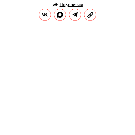
Поделиться
НОВОСТИ
ПОЛИТИКА
25.11.2020, 12:19
«Видела, как он задыхается»:
подруга Бориса Немцова
рассказала о первых минутах
после убийства политика
По словам украинской модели, после
выстрелов Немцов ничего не успел сказать
ей перед смертью.
РЕДАКЦИЯ «ПРАВИЛ ЖИЗНИ»