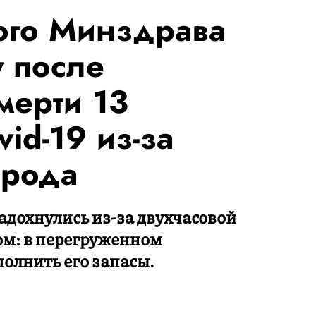
кого Минздрава
у после
мерти 13
id-19 из-за
орода
дохнулись из-за двухчасовой
ом: в перегруженном
олнить его запасы.