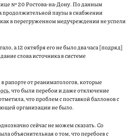
нице № 20 Ростова-на-Дону. По данным
за продолжительной паузы в снабжении
как в перегруженном медучреждении не успели
ало, а 12 октября его не было два часа [подряд]
здание слова источника в системе
 в рапорте от реаниматологов, которые
ось
, что были перебои и даже отключение
отметила, что проблем с поставкой баллонов с
ающей организации не было.
однозначно сейчас не можем сказать. Со
ла объяснительная о том, что перебоев с