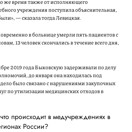
то же время также от исполняющего
ебного учреждения поступила объяснительная,
были», — сказала тогда Левицкая.
новременно в больнице умерли пять пациентов с
ловам, 13 человек скончались в течение всего дня,
оябре 2019 года Быковскую задерживали по делу
номочий, до января она находилась под
дело было связано с нарушениями закупочных
луг по утилизации медицинских отходов в
 что происходит в медучреждениях в
егионах России?