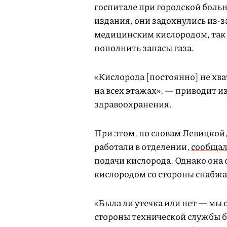
госпитале при городской боль
издания, они задохнулись из-
медицинским кислородом, так 
пополнить запасы газа.
«Кислорода [постоянно] не хват
на всех этажах», — приводит и
здравоохранения.
При этом, по словам Левицкой,
работали в отделении,
сообщал
подачи кислорода. Однако она 
кислородом со стороны снабж
«Была ли утечка или нет — мы 
стороны технической службы бы