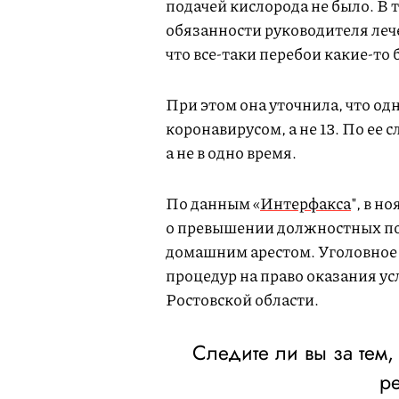
подачей кислорода не было. В 
обязанности руководителя леч
что все-таки перебои какие-то 
При этом она уточнила, что од
коронавирусом, а не 13. По ее с
а не в одно время.
По данным «
Интерфакса
", в н
о превышении должностных пол
домашним арестом. Уголовное 
процедур на право оказания ус
Ростовской области.
Следите ли вы за тем,
р