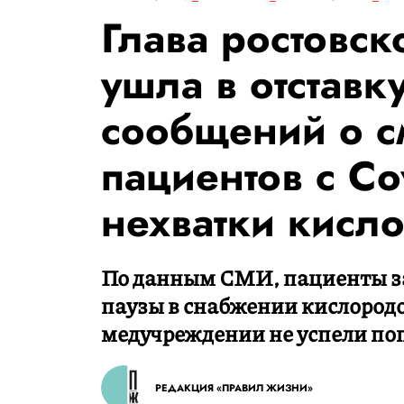
Глава ростовс
ушла в отставк
сообщений о с
пациентов с Cov
нехватки кисл
По данным СМИ, пациенты за
паузы в снабжении кислород
медучреждении не успели поп
РЕДАКЦИЯ «ПРАВИЛ ЖИЗНИ»