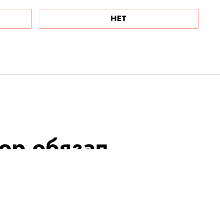
НЕТ
ор обязал
ь маски везде
) и запретил