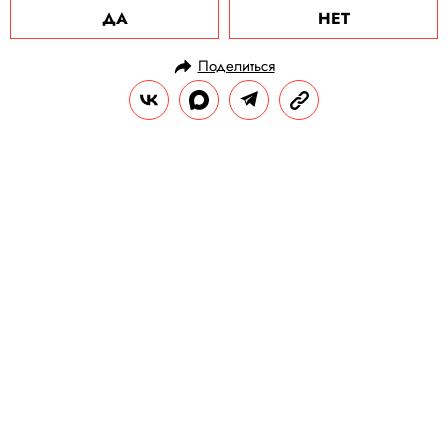
ДА
НЕТ
Поделиться
НОВОСТИ
ПОЛИТИКА
28.01.2021, 09:50
ОБНОВЛЕНО
15.02.2026, 03:23
Олега Навального, Любовь
Соболь и Марию Алехину
задержали в качестве
подозреваемых по уголовному
делу о нарушении санитарных
норм во время митинга
Этому предшествовали обыски у
сторонников Алексея Навального, его