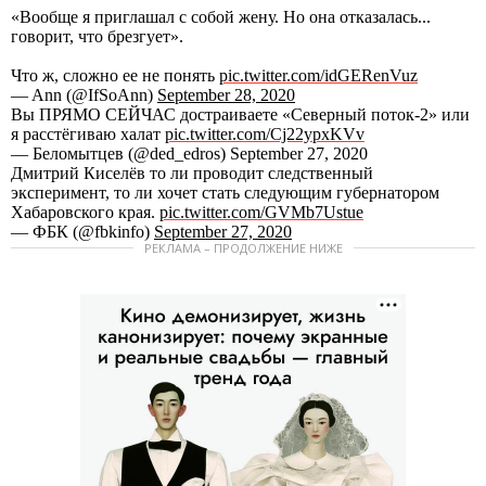
«Вообще я приглашал с собой жену. Но она отказалась...
говорит, что брезгует».
Что ж, сложно ее не понять
pic.twitter.com/idGERenVuz
— Ann (@IfSoAnn)
September 28, 2020
Вы ПРЯМО СЕЙЧАС достраиваете «Северный поток-2» или
я расстёгиваю халат
pic.twitter.com/Cj22ypxKVv
— Беломытцев (@ded_edros) September 27, 2020
Дмитрий Киселёв то ли проводит следственный
эксперимент, то ли хочет стать следующим губернатором
Хабаровского края.
pic.twitter.com/GVMb7Ustue
— ФБК (@fbkinfo)
September 27, 2020
РЕКЛАМА – ПРОДОЛЖЕНИЕ НИЖЕ