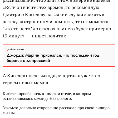
рассказавший, что халат в том номере не надевал.
«Если он висит с тех времён, то рекомендую
Дмитрию Киселеву на всякий случай заехать в
аптеку за атропином и помнить, что от момента
"что-то не то" до отключки у него будет примерно
15 минут», — пишет политик.
сейчас читают
Джордж Мартин признался, что последний год
борется с депрессией
А Киселев после выхода репортажа уже стал
героем новых мемов.
Киселев провёл ночь в томском отеле, в котором
останавливалась команда Навального.
Зачем-то довольно откровенно рассказал про свою личную
жизнь: