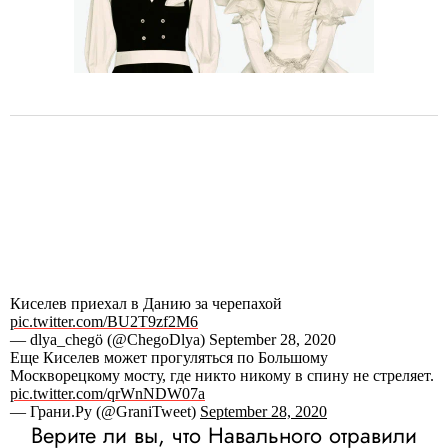
Киселев приехал в Данию за черепахой
pic.twitter.com/BU2T9zf2M6
— dlya_chegö (@ChegoDlya) September 28, 2020
Еще Киселев может прогуляться по Большому
Москворецкому мосту, где никто никому в спину не стреляет.
pic.twitter.com/qrWnNDW07a
— Грани.Ру (@GraniTweet)
September 28, 2020
Верите ли вы, что Навального отравили