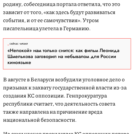
родину, собеседница портала ответила, что это
зависит от того, «как здесь будут развиваться
события, и от ее самочувствия». Утром
писательница улетела в Германию.
сейчас читают
«Непокой» нам только снится: как фильм Леонида
Шмелькова заговорил на небывалом для России
киноязыке
В августе в Беларуси возбудили уголовное дело о
призывах к захвату государственной власти из-за
создания КС оппозиции. Генпрокуратура
республики считает, что деятельность совета
также направлена на причинение вреда
национальной безопасности.
Из семи членов президиума КС оппозиции пятеро