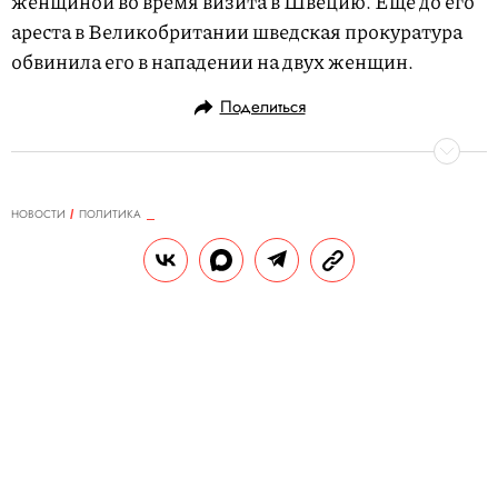
женщиной во время визита в Швецию. Еще до его
ареста в Великобритании шведская прокуратура
обвинила его в нападении на двух женщин.
Поделиться
НОВОСТИ
ПОЛИТИКА
30.05.2019, 10:04
ОБНОВЛЕНО
14.02.2026, 20:33
Спецпрокурор США Роберт
Мюллер подал в отставку
Также он впервые прокомментировал
расследование обстоятельств
вмешательства России в выборы
президента США в 2016 году.