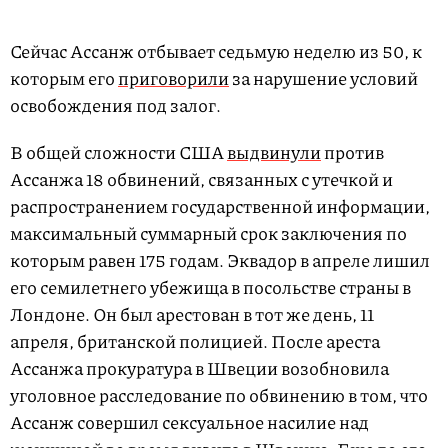
Сейчас Ассанж отбывает седьмую неделю из 50, к
которым его
приговорили
за нарушение условий
освобождения под залог.
В общей сложности США
выдвинули
против
Ассанжа 18 обвинений, связанных с утечкой и
распространением государственной информации,
максимальный суммарный срок заключения по
которым равен 175 годам. Эквадор в апреле лишил
его семилетнего убежища в посольстве страны в
Лондоне. Он был арестован в тот же день, 11
апреля, британской полицией. После ареста
Ассанжа прокуратура в Швеции возобновила
уголовное расследование по обвинению в том, что
Ассанж совершил сексуальное насилие над