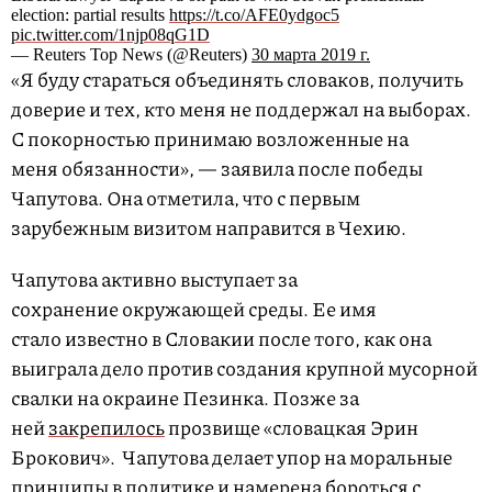
election: partial results
https://t.co/AFE0ydgoc5
pic.twitter.com/1njp08qG1D
— Reuters Top News (@Reuters)
30 марта 2019 г.
«Я буду стараться объединять словаков, получить
доверие и тех, кто меня не поддержал на выборах.
С покорностью принимаю возложенные на
меня обязанности», — заявила после победы
Чапутова. Она отметила, что с первым
зарубежным визитом направится в Чехию.
Чапутова активно выступает за
сохранение окружающей среды. Ее имя
стало известно в Словакии после того, как она
выиграла дело против создания крупной мусорной
свалки на окраине Пезинка. Позже за
ней
закрепилось
прозвище «словацкая Эрин
Брокович». Чапутова делает упор на моральные
принципы в политике и намерена бороться с