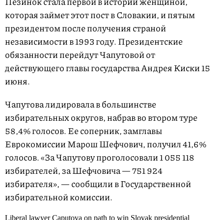
Пезинок стала первой в истории женщиной,
которая займет этот пост в Словакии, и пятым
президентом после получения страной
независимости в 1993 году. Президентские
обязанности перейдут Чапутовой от
действующего главы государства Андрея Киски 15
июня.
Чапутова лидировала в большинстве
избирательных округов, набрав во втором туре
58,4% голосов. Ее соперник, замглавы
Еврокомиссии Марош Шефчович, получил 41,6%
голосов. «За Чапутову проголосовали 1 055 118
избирателей, за Шефчовича — 751 924
избирателя», — сообщили в Государственной
избирательной комиссии.
Liberal lawyer Caputova on path to win Slovak presidential