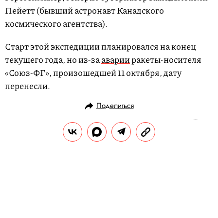
Пейетт (бывший астронавт Канадского
космического агентства).
Старт этой экспедиции планировался на конец
текущего года, но из-за
аварии
ракеты-носителя
«Союз-ФГ», произошедшей 11 октября, дату
перенесли.
Поделиться
НОВОСТИ
НАУКА И ТЕХНОЛОГИИ
30.11.2018, 17:24
«Роскосмос» назвал Илона Маска,
Украину и санкции причинами
своих неудач