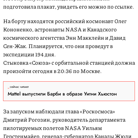
подготовила плакат, увидеть его можно по ссылке.
На борту находятся российский космонавт Олег
Кононенко, астронавты NASA и Канадского
космического агентства Энн Макклейн и Давид
Сен-Жак. Планируется, что они проведут в
экспедиции 194 дня.
Стыковка «Союза» с орбитальной станцией должна
произойти сегодня в 20:36 по Москве.
сейчас читают
Mattel выпустили Барби в образе Уитни Хьюстон
За запуском наблюдали глава «Роскосмоса»
Дмитрий Рогозин, руководитель департамента
пилотируемых полетов NASA Уильям
Герстенмайер, генерал-губернатор Канады Жюли