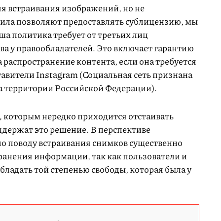
ля встраивания изображений, но не
ила позволяют предоставлять сублицензию, мы
аша политика требует от третьих лиц
а у правообладателей. Это включает гарантию
на распространение контента, если она требуется
тавители Instagram (Социальная сеть признана
а территории Российской Федерации).
 которым нередко приходится отстаивать
ддержат это решение. В перспективе
по поводу встраивания снимков существенно
ранения информации, так как пользователи и
бладать той степенью свободы, которая была у