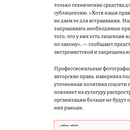
только технические средства д
сублицензию. «Хотя наши прав
не даем ее для встраивания. Н
запрашивать необходимые прав
того, что у них есть лицензия 
по закону», — сообщают предс
экстремистской и запрещена н
Профессиональные фотографы,
авторские права, наверняка по
уточненная политика соцсети 
повлияет на культуру распрост
организации больше не будут о
них раньше.
сейчас читают