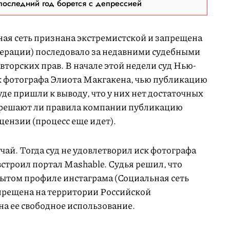
последний год борется с депрессией
ная сеть признана экстремистской и запрещена
ерации) последовало за недавними судебными
вторских прав. В начале этой недели суд Нью-
к фотографа Элиота Макгакена, чью публикацию
де пришли к выводу, что у них нет достаточных
азрешают ли правила компании публикацию
цензии (процесс еще идет).
чай. Тогда суд не удовлетворил иск фотографа
строил портал Mashable. Судья решил, что
ытом профиле инстаграма (Социальная сеть
прещена на территории Российской
на ее свободное использование.