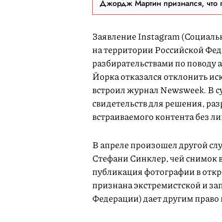
Джордж Мартин признался, что 
Заявление Instagram (Социаль
на территории Российской Фед
разбирательствами по поводу а
Йорка отказался отклонить ис
встроил журнал Newsweek. В су
свидетельств для решения, р
встраиваемого контента без ли
В апреле произошел другой слу
Стефани Синклер, чей снимок в
публикация фотографии в откр
признана экстремистской и за
Федерации) дает другим право 