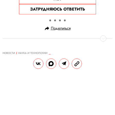
ЗАТРУДНЯЮСЬ ОТВЕТИТЬ
Поделиться
НОВОСТИ
НАУКА И ТЕХНОЛОГИИ
01.05.2025, 15:15
Исследование: из-за хронического
стресса правильное питание
приносит меньше пользы
Итальянские ученые сделали такой вывод
по результатам эксперимента с участием
150 людей разных возрастных групп.