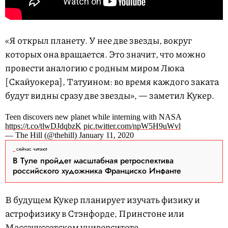
«Я открыл планету. У нее две звезды, вокруг
которых она вращается. Это значит, что можно
провести аналогию с родным миром Люка
[Скайуокера], Татуином: во время каждого заката
будут видны сразу две звезды», — заметил Кукер.
Teen discovers new planet while interning with NASA
https://t.co/tlwDJdqbzK
pic.twitter.com/npW5H9uWvl
— The Hill (@thehill) January 11, 2020
сейчас читают
В Туле пройдет масштабная ретроспектива
российского художника Франциско Инфанте
В будущем Кукер планирует изучать физику и
астрофизику в Стэнфорде, Принстоне или
Массачуссетском университете.