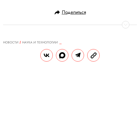
Поделиться
НОВОСТИ
НАУКА И ТЕХНОЛОГИИ
11.06.2020, 08:58
ОБНОВЛЕНО
15.02.2026, 13:36
Илон Маск оценил колонку
Дмитрия Рогозина, где тот
сравнивает работу «Роскосмоса» с
полотнами Леонардо да Винчи и
Микеланджело
Глава SpaceX также признал, что «следует
отдать должное» советским разработкам
по двигателям.