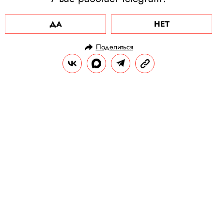
ДА
НЕТ
Поделиться
НОВОСТИ
НАУКА И ТЕХНОЛОГИИ
18.06.2020, 14:56
ОБНОВЛЕНО
15.02.2026, 08:09
Twitter запустили голосовые
сообщения длительностью до 140
секунд
Пока функция доступна только некоторым
пользователям в тестовом режиме.
РЕДАКЦИЯ «ПРАВИЛ ЖИЗНИ»