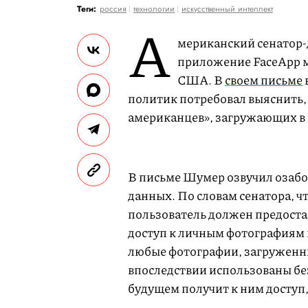
Теги:
россия
технологии
искусственный интеллект
А
мериканский сенатор-
приложение FaceApp м
США. В
своем письме
политик потребовал выяснить,
американцев», загружающих в
В письме Шумер озвучил озаб
данных. По словам сенатора, 
пользователь должен предост
доступ к личным фотографиям и
любые фотографии, загруженны
впоследствии использованы без
будущем получит к ним доступ