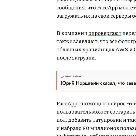
сообщения, что FaceApp может 
загружать их на свои серверы 
В компании
опровергают
перед
также заявляют, что все фотог
облачных хранилищах AWS и Goo
после загрузки.
сейчас читают
Юрий Норштейн сказал, что зав
FaceApp c помощью нейросетей
пользователь может состарить 
пол, добавить татуировки и та
и набрало 80 миллионов пользо