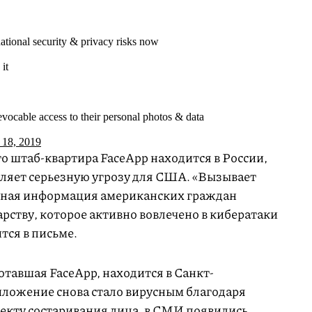
ational security & privacy risks now
it
revocable access to their personal photos & data
 18, 2019
о штаб-квартира FaceApp находится в России,
вляет серьезную угрозу для США. «Вызывает
ичная информация американских граждан
рству, которое активно вовлечено в кибератаки
тся в письме.
отавшая FaceApp, находится в Санкт-
риложение снова стало вирусным благодаря
екту состаривания лица, в СМИ появились