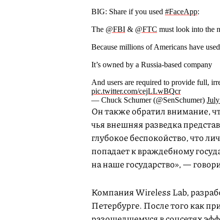
BIG: Share if you used
#FaceApp
:
The
@FBI
&
@FTC
must look into the n
Because millions of Americans have used 
It’s owned by a Russia-based company
And users are required to provide full, ir
pic.twitter.com/cejLLwBQcr
— Chuck Schumer (@SenSchumer)
July
Он также обратил внимание, чт
чья внешняя разведка предста
глубокое беспокойство, что л
попадает к враждебному госуда
на наше государство», — говори
Компания Wireless Lab, разраб
Петербурге. После того как п
разошедшемуся в соцсетях эфф