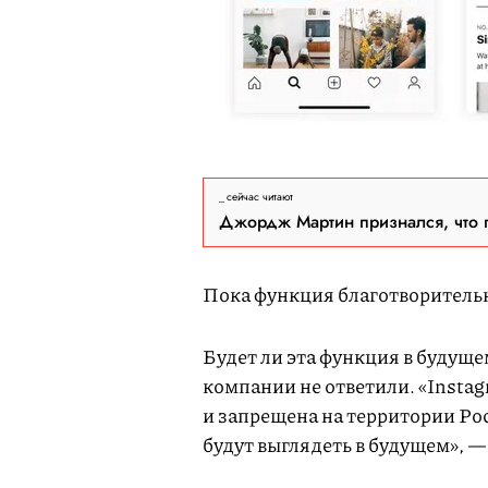
сейчас читают
Джордж Мартин признался, что 
Пока функция благотворитель
Будет ли эта функция в будуще
компании не ответили. «Insta
и запрещена на территории Рос
будут выглядеть в будущем», —