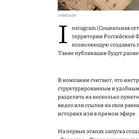
UNSPLASH
I
nstagram (Социальная се
территории Российской Ф
позволяющую создавать п
Такие публикации будут разме
В компании считают, что инстр
структурированным и удобны
разделить на несколько пунктов
видео или ссылки на свои ран
историях или в прямом эфире.
На первых этапах запуска созд