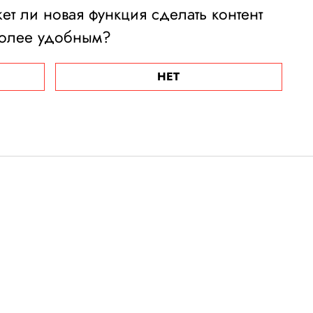
жет ли новая функция сделать контент
олее удобным?
НЕТ
ра США обвинила
ничестве с