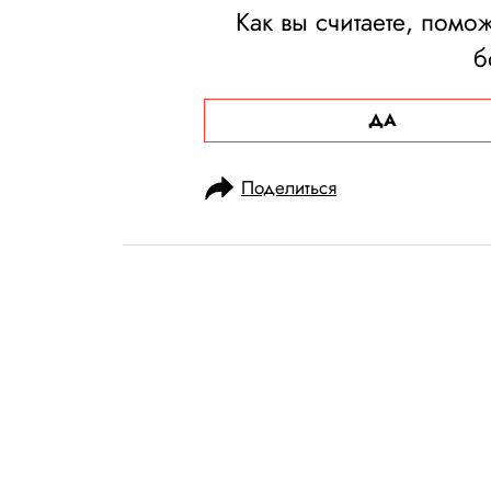
Как вы считаете, помо
б
ДА
Поделиться
НОВОСТИ
НАУКА И ТЕХНОЛОГИИ
19.05.2020, 09:02
Генпрокурату
Apple в сотруд