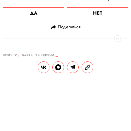
ДА
НЕТ
Поделиться
НОВОСТИ
НАУКА И ТЕХНОЛОГИИ
19.04.2021, 18:08
ОБНОВЛЕНО
15.02.2026, 11:54
В Китае обнаружили самый
маленький след стегозавра.
Длина отпечатка составляет всего
5,7 сантиметра
Сам детеныш стегозавра был размером с
кошку.