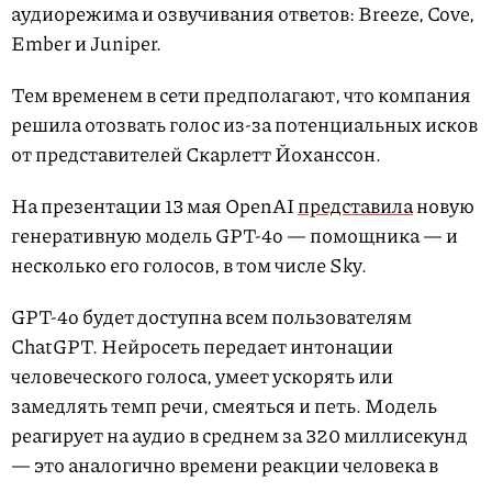
аудиорежима и озвучивания ответов: Breeze, Cove,
Ember и Juniper.
Тем временем в сети предполагают, что компания
решила отозвать голос из-за потенциальных исков
от представителей Скарлетт Йоханссон.
На презентации 13 мая OpenAI
представила
новую
генеративную модель GPT-4o — помощника — и
несколько его голосов, в том числе Sky.
GPT-4o будет доступна всем пользователям
ChatGPT. Нейросеть передает интонации
человеческого голоса, умеет ускорять или
замедлять темп речи, смеяться и петь. Модель
реагирует на аудио в среднем за 320 миллисекунд
— это аналогично времени реакции человека в