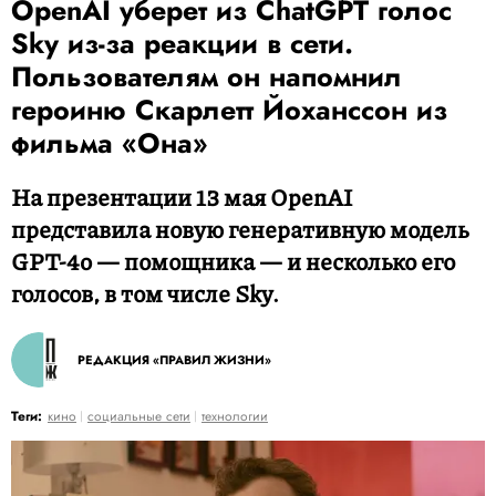
OpenAI уберет из ChatGPT голос
Sky из-за реакции в сети.
Пользователям он напомнил
героиню Скарлетт Йоханссон из
фильма «Она»
На презентации 13 мая OpenAI
представила новую генеративную модель
GPT-4o — помощника — и несколько его
голосов, в том числе Sky.
РЕДАКЦИЯ «ПРАВИЛ ЖИЗНИ»
Теги:
кино
социальные сети
технологии