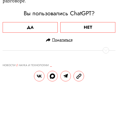
разговоре.
Вы пользовались ChatGPT?
ДА
НЕТ
Поделиться
НОВОСТИ
НАУКА И ТЕХНОЛОГИИ
20.05.2024, 17:25
Neuralink Илона Маска получила
разрешение на вживление
мозгового импланта еще одному
пациенту
Компания пообещала устранить