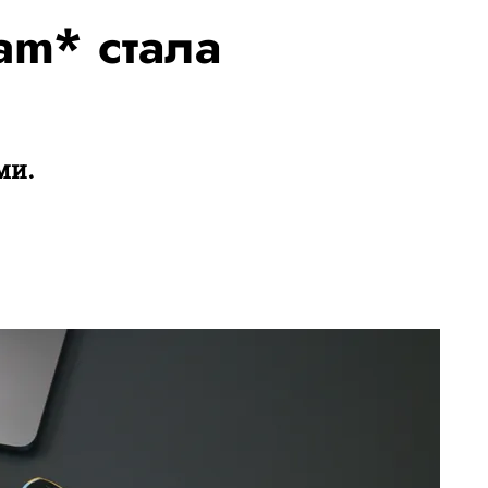
ram* стала
ми.