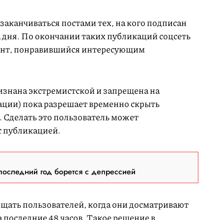
 заканчиваться постами тех, на кого подписан
а дня. По окончании таких публикаций соцсеть
тент, понравившийся интересующим
изнана экстремистской и запрещена на
ции) пока разрешает временно скрыть
 Сделать это пользователь может
с публикацией.
последний год борется с депрессией
вещать пользователей, когда они досматривают
а последние 48 часов. Такое решение в