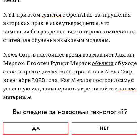
NYT при этом
судится
с OpenAI из-за нарушения
авторских прав: в иске утверждается, что
компания без разрешения скопировала миллионы
статей для обучения языковым моделям.
News Corp. в настоящее время возглавляет Лахлан
Мердок. Его отец Руперт Мердок
объявил
об уходе
с поста председателя Fox Corporation и News Corp.
в сентябре 2023 года. Как Мердок построил самую
успешную медиаимперию в мире, читайте в
нашем
материале
.
Вы следите за новостями технологий?
ДА
НЕТ