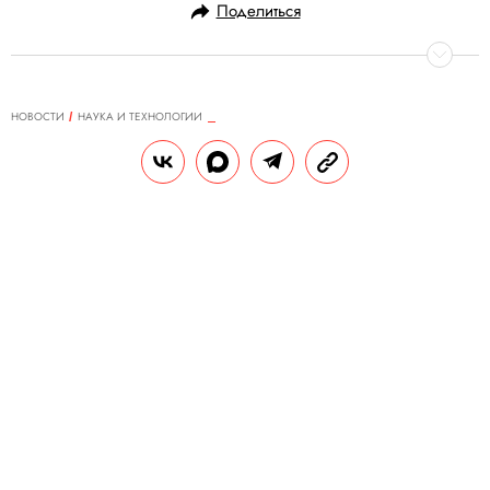
Поделиться
НОВОСТИ
НАУКА И ТЕХНОЛОГИИ
22.05.2024, 11:00
Искусственный интеллект Galaxy
AI теперь поддерживает русский
язык
Он позволяет общаться с собеседниками
на разных языках в режиме реального
времени.
РЕДАКЦИЯ «ПРАВИЛ ЖИЗНИ»
Теги:
искусственный интеллект
техника
телефоны