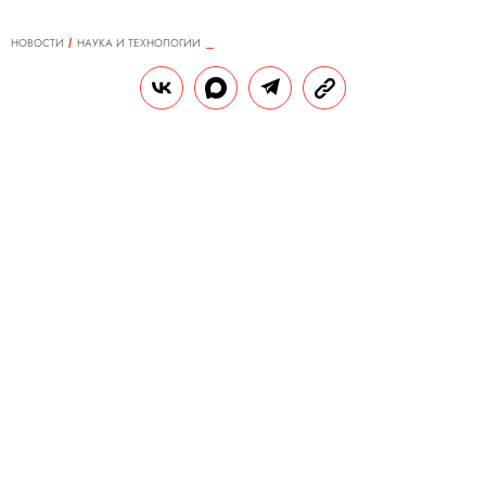
НОВОСТИ
НАУКА И ТЕХНОЛОГИИ
24.05.2019, 09:33
SpaceX вывела на орбиту 60
спутников для раздачи
«глобального интернета»
Общая масса груза составила 18,5 тонны —
это рекордный показатель для ракет
компании.
РЕДАКЦИЯ «ПРАВИЛ ЖИЗНИ»