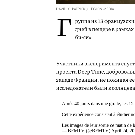
DAVID KILPATRICK / LEGION MEDIA
Г
руппа из 15 французск
дней в пещере в рамках
би-си».
Участники эксперимента спусти
проекта Deep Time, доброволь
западе Франции, не покидая ее 
исследователи были в солнцеза
Après 40 jours dans une grotte, les 15
Cette expérience consistait à étudier n
Les images de leur sortie ce matin de 
— BFMTV (@BFMTV) April 24, 20