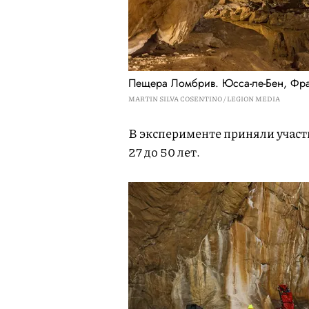
Пещера Ломбрив. Юсса-ле-Бен, Фр
MARTIN SILVA COSENTINO / LEGION MEDIA
В эксперименте приняли участ
27 до 50 лет.