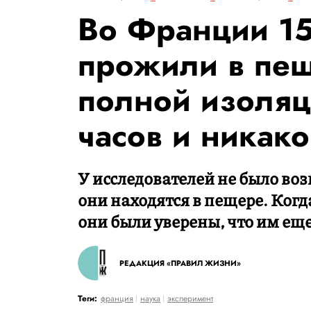
Во Франции 15
прожили в пещ
полной изоляц
часов и никако
У исследователей не было во
они находятся в пещере. Когд
они были уверены, что им ещ
РЕДАКЦИЯ «ПРАВИЛ ЖИЗНИ»
Теги:
франция
наука
эксперимент