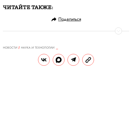
ЧИТАЙТЕ ТАКЖЕ:
Поделиться
НОВОСТИ
НАУКА И ТЕХНОЛОГИИ
25.11.2019, 15:37
Робота Федора, который слетал в
космос только один раз, заменят
на робота Артема
В «Роскосмосе» отметили, что Артем будет
«элегантнее» Федора, а также сможет
«нажимать на кнопки».
РЕДАКЦИЯ «ПРАВИЛ ЖИЗНИ»