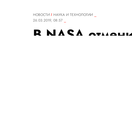
НОВОСТИ
НАУКА И ТЕХНОЛОГИИ
26.03.2019, 08:57
В NASA отмени
открытый косм
астронавтов, к
первым в исто
Причина — к дате полета не 
подходящего размера.
РЕДАКЦИЯ «ПРАВИЛ ЖИЗНИ»