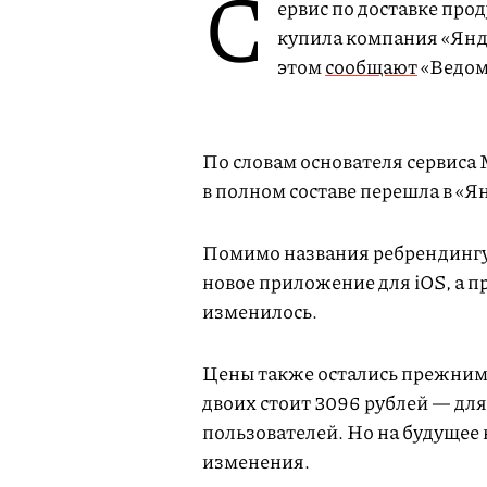
С
ервис по доставке про
купила компания «Янд
этом
сообщают
«Ведом
По словам основателя сервиса
в полном составе перешла в «
Помимо названия ребрендингу 
новое приложение для iOS, а п
изменилось.
Цены также остались прежними
двоих стоит 3096 рублей — для
пользователей. Но на будущее
изменения.