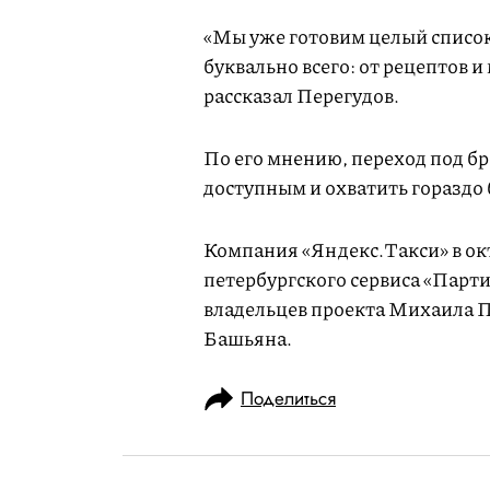
«Мы уже готовим целый список
буквально всего: от рецептов 
рассказал Перегудов.
По его мнению, переход под бр
доступным и охватить горазд
Компания «Яндекс.Такси» в ок
петербургского сервиса «Парти
владельцев проекта Михаила 
Башьяна.
Поделиться