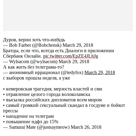
Дуров, верни хоть что-нибудь
— Bob Farber (@Bobchensk) March 29, 2018
Братцы, если что, всегда есть Диалоги в приложении
Сбербанк Онлайн.
pic.twitter.com/EpZE4JLhJg
— Wylsacom (@wylsacom) March 29, 2018
А как жить без телеграма-то?
— анонимный иррационал (@tedyfox)
March 29, 2018
с выборов прошла неделя, а уже
• кемеровская трагедия, мерзость властей и сми
• отравление целого города волоколамска
• высылка российских дипломатов всем миром
• самый громкий сексуальный скандал в госдуме и бойкот
прессы
• нападение на телеграм
• повышение ндфл до 15%
— Samurai Mate (@justsaymeow) March 26, 2018