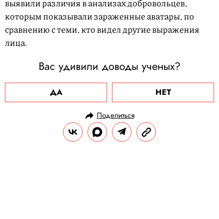
выявили различия в анализах добровольцев,
которым показывали зараженные аватары, по
сравнению с теми, кто видел другие выражения
лица.
Вас удивили доводы ученых?
ДА
НЕТ
Поделиться
НОВОСТИ
НАУКА И ТЕХНОЛОГИИ
28.07.2025, 09:49
NASA починило космическую
камеру на расстоянии 595 млн
километров от поверхности Земли