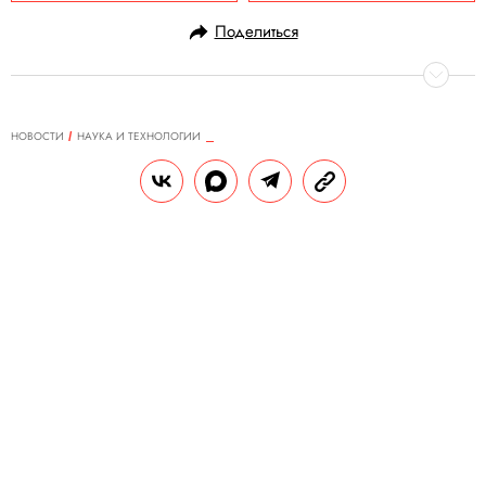
Поделиться
НОВОСТИ
НАУКА И ТЕХНОЛОГИИ
20.03.2020, 10:03
ОБНОВЛЕНО
15.02.2026, 13:24
Роспотребнадзор начал
испытывать вакцину от
коронавируса. Идут испытания на
животных
По словам представителей ведомства,
прототип вакцины изготовят «в самые
сжатые сроки».
РЕДАКЦИЯ «ПРАВИЛ ЖИЗНИ»