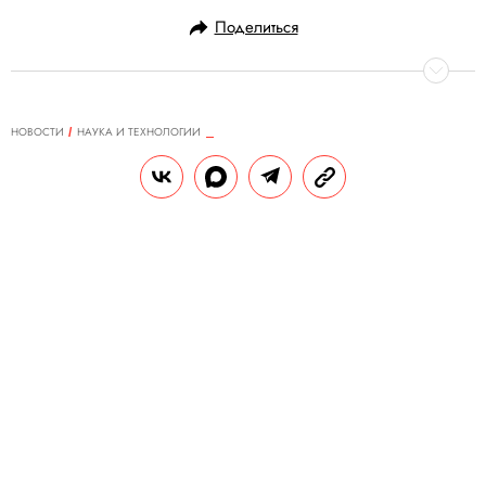
Поделиться
НОВОСТИ
НАУКА И ТЕХНОЛОГИИ
29.08.2020, 16:28
ОБНОВЛЕНО
15.02.2026, 06:36
Илон Маск показал свинью с
чипом Neuralink,
имплантированным в ее мозг. В
соцсетях заговорили о конце света
и «Черном зеркале» наяву
С помощью такого чипа можно будет
лечить неврологические заболевания,
вызывать Tesla и играть в видеоигры.