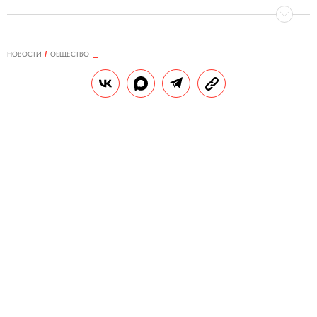
НОВОСТИ
ОБЩЕСТВО
01.01.2019, 10:59
В Магнитогорске при разборе
завалов найдено тело восьмого
погибшего
2 января в Челябинской области объявлен
траур. Поисковая операция
приостановлена на сутки из-за угрозы
обрушения.
РЕДАКЦИЯ «ПРАВИЛ ЖИЗНИ»