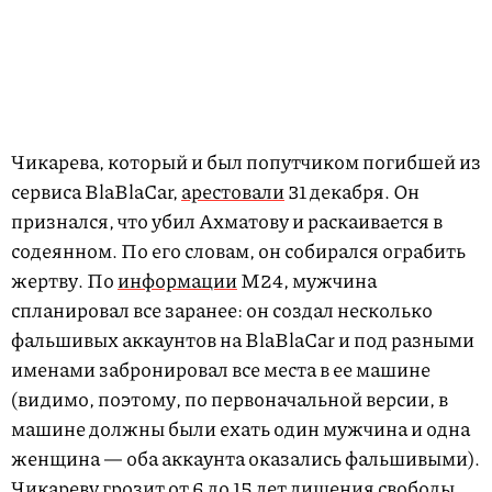
Чикарева, который и был попутчиком погибшей из
сервиса BlaBlaCar,
арестовали
31 декабря. Он
признался, что убил Ахматову и раскаивается в
содеянном. По его словам, он собирался ограбить
жертву. По
информации
М24, мужчина
спланировал все заранее: он создал несколько
фальшивых аккаунтов на BlaBlaCar и под разными
именами забронировал все места в ее машине
(видимо, поэтому, по первоначальной версии, в
машине должны были ехать один мужчина и одна
женщина — оба аккаунта оказались фальшивыми).
Чикареву грозит от 6 до 15 лет лишения свободы.