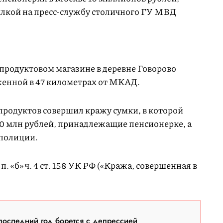
ылкой на пресс-службу столичного ГУ МВД
 продуктовом магазине в деревне Говорово
женной в 47 километрах от МКАД.
продуктов совершил кражу сумки, в которой
10 млн рублей, принадлежащие пенсионерке, а
 полиции.
. «б» ч. 4 ст. 158 УК РФ («Кража, совершенная в
последний год борется с депрессией