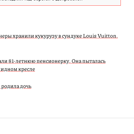
еры хранили кукурузу в сундуке Louis Vuitton.
ли 81-летнюю пенсионерку. Она пыталась
алидном кресле
 родила дочь