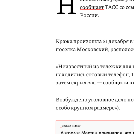
Н
сообщает
ТАСС со сс
России.
Кража произошла 31 декабря в
поселка Московский, располо
«Неизвестный из тележки для 
находились сотовый телефон, 
затем скрылся», — сообщили в
Возбуждено уголовное дело по п
особо крупном размере»).
сейчас читают
Джордж Мартин признался, что 