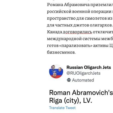
Романа Абрамовича приземлился
российской военной операции
пространство для самолетов из
для частных джетов олигархов
Канада
договорились
отключить
международной системы межб
готов «парализовать» активы 
бизнесменов.