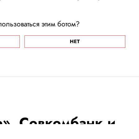
пользоваться этим ботом?
НЕТ
е», Совкомбанк и
е смогут