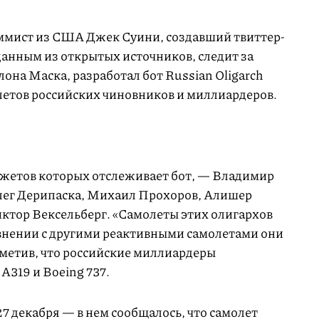
ммист из США Джек Суини, создавший твиттер-
 данным из открытых источников, следит за
на Маска, разработал бот Russian Oligarch
летов российских чиновников и миллиардеров.
джетов которых отслеживает бот, — Владимир
лег Дерипаска, Михаил Прохоров, Алишер
иктор Вексельберг. «Самолеты этих олигархов
внении с другими реактивными самолетами они
тметив, что российские миллиардеры
A319 и Boeing 737.
7 декабря — в нем сообщалось, что самолет