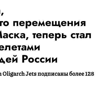
,
го перемещения
ска, теперь стал
релетами
дей России
n Oligarch Jets подписаны более 128