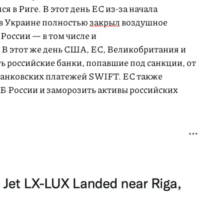
 в Риге. В этот день ЕС из-за начала
 в Украине полностью
закрыл
воздушное
 России — в том числе и
. В этот же день США, ЕС, Великобритания и
 российские банки, попавшие под санкции, от
анковских платежей SWIFT. ЕС также
ЦБ России и заморозить активы российских