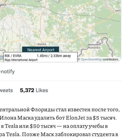
нтральной Флориды стал известен после того,
Илона Маска удалить бот ElonJet за $5 тысяч.
в Tesla или $50 тысяч — на оплату учебы в
а Tesla. Позже Маск заблокировал студента в