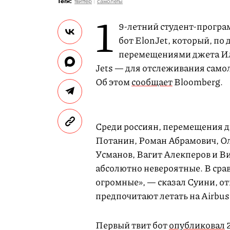
Теги:
твиттер
самолеты
1
9-летний студент-програ
бот ElonJet, который, по
перемещениями джета Ило
Jets — для отслеживания само
Об этом
сообщает
Bloomberg.
Среди россиян, перемещения 
Потанин, Роман Абрамович, О
Усманов, Вагит Алекперов и В
абсолютно невероятные. В сра
огромные», — сказал Суини, о
предпочитают летать на Airbus 
Первый твит бот
опубликовал
2