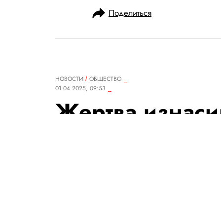
Поделиться
НОВОСТИ
ОБЩЕСТВО
01.04.2025, 09:53
Жертва изнаси
стороны Джеф
принца Эндрю 
попала в боль
«серьезной» а