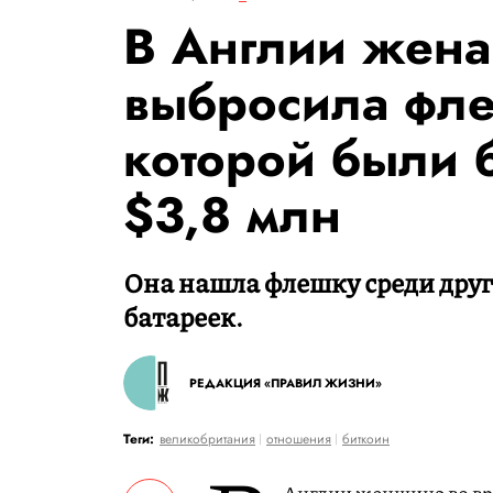
В Англии жена
выбросила фле
которой были 
$3,8 млн
Она нашла флешку среди дру
батареек.
РЕДАКЦИЯ «ПРАВИЛ ЖИЗНИ»
Теги:
великобритания
отношения
биткоин