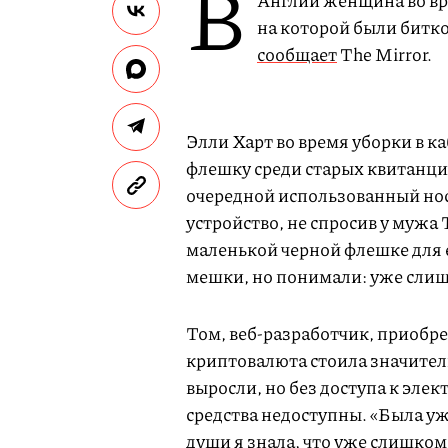
В
Англии женщина во вр
на которой были битко
сообщает
The Mirror.
Элли Харт во время уборки в к
флешку среди старых квитанций
очередной использованный но
устройство, не спросив у мужа 
маленькой черной флешке для 
мешки, но понимали: уже слиш
Том, веб-разработчик, приобре
криптовалюта стоила значител
выросли, но без доступа к эл
средства недоступны. «Была уж
души я знала, что уже слишко