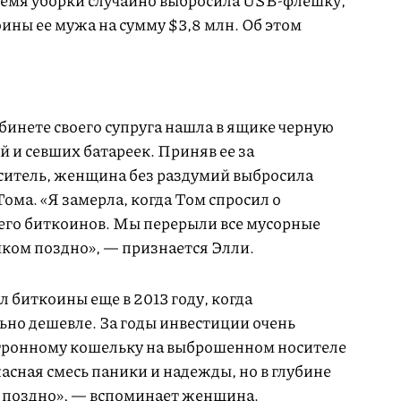
емя уборки случайно выбросила USB-флешку,
ины ее мужа на сумму $3,8 млн. Об этом
абинете своего супруга нашла в ящике черную
 и севших батареек. Приняв ее за
ситель, женщина без раздумий выбросила
Тома. «Я замерла, когда Том спросил о
его биткоинов. Мы перерыли все мусорные
ком поздно», — признается Элли.
л биткоины еще в 2013 году, когда
ьно дешевле. За годы инвестиции очень
ектронному кошельку на выброшенном носителе
асная смесь паники и надежды, но в глубине
м поздно», — вспоминает женщина.