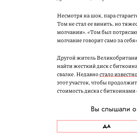
Несмотря на шок, пара старает
Том не стал ее винить, но тяже
молчании». «Том был потрясаю
молчание говорит само за себя
Другой житель Великобритании
найти жесткий диск с биткоина
свалке. Недавно
стало известн
этот участок, чтобы продолжит
стоимость диска с биткоинами 
Вы слышали о
ДА