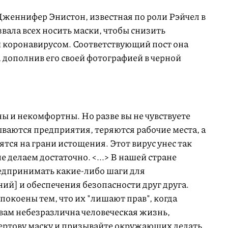
Дженнифер Энистон, известная по роли Рэйчел в
звала всех носить маски, чтобы снизить
 коронавирусом. Соответствующий пост она
, дополнив его своей фотографией в черной
ы и некомфортны. Но разве вы не чувствуете
ываются предприятия, теряются рабочие места, а
ся на грани истощения. Этот вирус унес так
 делаем достаточно. <...> В нашей стране
едпринимать какие-либо шаги для
ий] и обеспечения безопасности друг друга.
покоены тем, что их "лишают прав", когда
и вам небезразлична человеческая жизнь,
чертову маску и призывайте окружающих делать