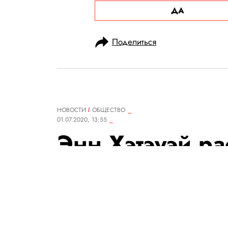
ДА
Поделиться
НОВОСТИ
ОБЩЕСТВО
01.07.2020, 13:55
Энн Хэтэуэй ра
Кристофер Нол
актерам сидеть
оказалось, что