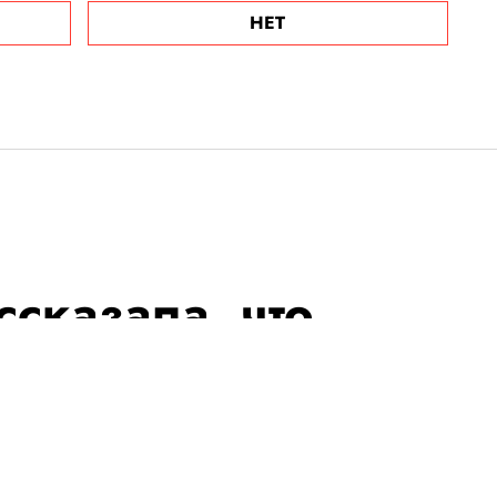
НЕТ
ссказала, что
ан запрещает
 на стульях. Но
 под запретом на