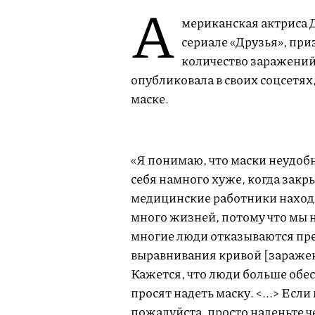
А
мериканская актриса 
сериале «Друзья», при
количество заражений
опубликовала в своих соцсетях
маске.
«Я понимаю, что маски неудобн
себя намного хуже, когда закр
медицинские работники находят
много жизней, потому что мы не
многие люди отказываются пр
выравнивания кривой [заражен
Кажется, что люди больше обес
просят надеть маску. <...> Есл
пожалуйста, просто наденьте 