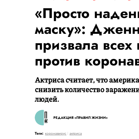
«Просто надень
маску»: Дженн
призвала всех 
против корона
Актриса считает, что америк
снизить количество заражений
людей.
РЕДАКЦИЯ «ПРАВИЛ ЖИЗНИ»
Теги:
коронавирус
актриса