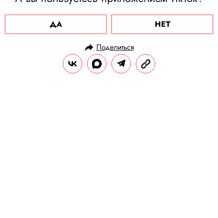
ДА
НЕТ
Поделиться
НОВОСТИ
ОБЩЕСТВО
01.08.2020, 10:40
В России за сутки выявили 5462
новых случаев заражения
коронавирусом
Всего в стране зарегистрировали 845 443
человек с Covid-19.
РЕДАКЦИЯ «ПРАВИЛ ЖИЗНИ»