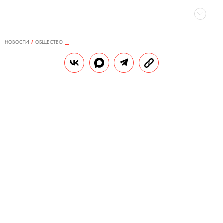
НОВОСТИ
ОБЩЕСТВО
01.12.2020, 11:32
ОБНОВЛЕНО
15.02.2026, 04:41
На хоспис «Дом с маяком»
составили протокол о нарушении
правил оборота наркотиков.
Жалоба на учреждение
поступила еще до приобретения
препаратов
Хоспису грозит штраф до 400 тысяч
рублей или временное закрытие.
РЕДАКЦИЯ «ПРАВИЛ ЖИЗНИ»