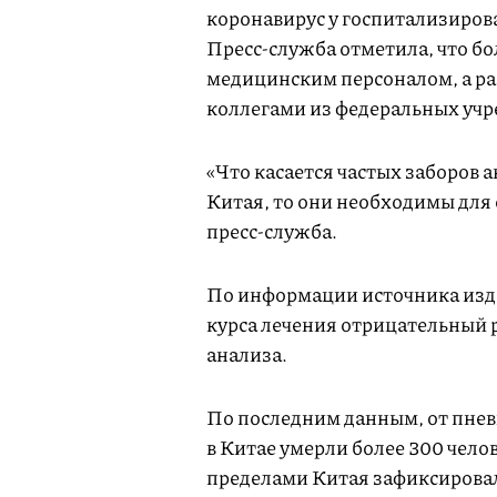
коронавирус у госпитализиров
Пресс-служба отметила, что бо
медицинским персоналом, а р
коллегами из федеральных уч
«Что касается частых заборов 
Китая, то они необходимы для
пресс-служба.
По информации источника изда
курса лечения отрицательный р
анализа.
По последним данным, от пне
в Китае умерли более 300 челов
пределами Китая зафиксировал