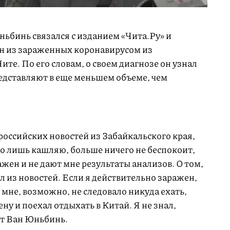
ьбинь связался с изданием «Чита.Ру» и
дин из зараженных коронавирусом из
ите. По его словам, о своем диагнозе он узнал
дставляют в еще меньшем объеме, чем
 российских новостей из Забайкальского края,
го лишь кашляю, больше ничего не беспокоит,
ражен и не дают мне результаты анализов. О том,
л из новостей. Если я действительно заражен,
 мне, возможно, не следовало никуда ехать,
ену и поехал отдыхать в Китай. Я не знал,
ит Ван Юньбинь.