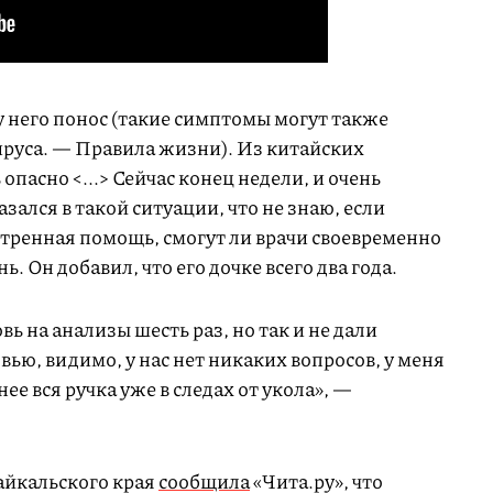
у него понос (такие симптомы могут также
ируса. — Правила жизни). Из китайских
 опасно <...> Сейчас конец недели, и очень
азался в такой ситуации, что не знаю, если
стренная помощь, смогут ли врачи своевременно
. Он добавил, что его дочке всего два года.
вь на анализы шесть раз, но так и не дали
вью, видимо, у нас нет никаких вопросов, у меня
ее вся ручка уже в следах от укола», —
айкальского края
сообщила
«Чита.ру», что