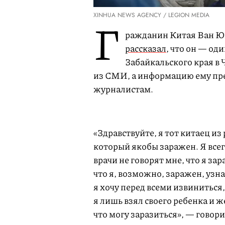
XINHUA NEWS AGENCY / LEGION MEDIA
Г
ражданин Китая Ван Юн
рассказал
, что он — о
Забайкальского края в Ч
из СМИ, а информацию ему пре
журналистам.
«Здравствуйте, я тот китаец из
который якобы заражен. Я все
врачи не говорят мне, что я за
что я, возможно, заражен, узна
я хочу перед всеми извиниться,
я лишь взял своего ребенка и ж
что могу заразиться», — говор