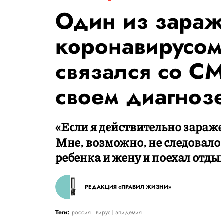
Один из зара
коронавирусом
связался со С
своем диагнозе
«Если я действительно зараже
Мне, возможно, не следовало 
ребенка и жену и поехал отды
РЕДАКЦИЯ «ПРАВИЛ ЖИЗНИ»
Теги:
россия
вирус
эпидемия