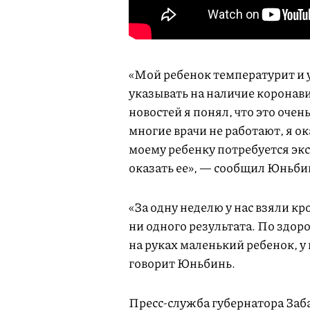
«Мой ребенок температурит и 
указывать на наличие коронав
новостей я понял, что это очень
многие врачи не работают, я ок
моему ребенку потребуется эк
оказать ее», — сообщил Юньбинь
«За одну неделю у нас взяли кро
ни одного результата. По здоро
на руках маленький ребенок, у н
говорит Юньбинь.
Пресс-служба губернатора Заб