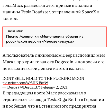
года Маск разместил этот призыв на панели
машины Tesla Roadster,
отправленной
SpaceX в
космос.
сейчас читают
Песню Монеточки «Монополия» убрали из
российской версии «Человека-паука»
А пользователь с никнеймом Deepz вспомнил
мем
Маска про криптовалюту Dogecoin и попросил его
не выводить свои деньги из этой валюты.
DONT SELL, HOLD TO THE FUCKING MOON
pic.twitter.com/Wr5HNJ8tcW
— Deepz‍ (@Deepz137)
February 2, 2021
В предыдущем посте Маск
рассказывал
о
строительстве завода Tesla Giga Berlin в Германии
и пообещал, что на стены нового предприятия