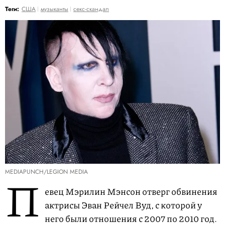
Теги:
США
музыканты
секс-скандал
MEDIAPUNCH/LEGION MEDIA
П
евец Мэрилин Мэнсон отверг обвинения
актрисы Эван Рейчел Вуд, с которой у
него были отношения с 2007 по 2010 год.