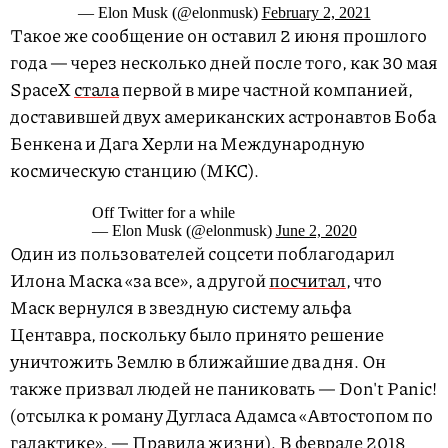
— Elon Musk (@elonmusk)
February 2, 2021
Такое же сообщение он оставил 2 июня прошлого
года — через несколько дней после того, как 30 мая
SpaceX
стала
первой в мире частной компанией,
доставившей двух американских астронавтов Боба
Бенкена и Дага Херли на Международную
космическую станцию (МКС).
Off Twitter for a while
— Elon Musk (@elonmusk)
June 2, 2020
Один из пользователей соцсети поблагодарил
Илона Маска «за все», а другой
посчитал
, что
Маск вернулся в звездную систему альфа
Центавра, поскольку было принято решение
уничтожить Землю в ближайшие два дня. Он
также призвал людей не паниковать — Don't Panic!
(отсылка к роману Дугласа Адамса «Автостопом по
галактике». — Правила жизни). В феврале 2018